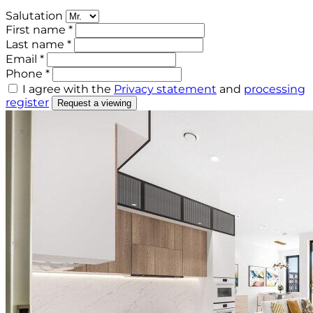
Salutation
First name *
Last name *
Email *
Phone *
I agree with the
Privacy statement
and
processing
register
Request a viewing