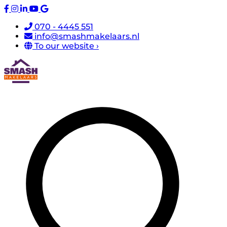
070 - 4445 551
info@smashmakelaars.nl
To our website ›