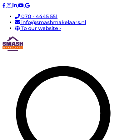
070 - 4445 551
info@smashmakelaars.nl
To our website ›